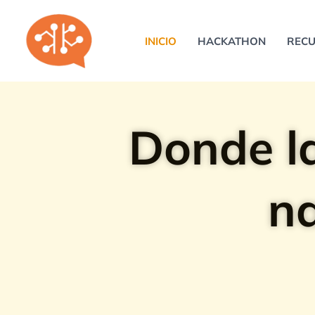
Ir
al
INICIO
HACKATHON
REC
contenido
Donde la
na